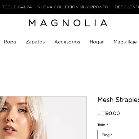
N TEGUCIGALPA. | NUEVA COLLECIÓN MUY PRONTO. | DESCUEN
MAGNOLIA
Ropa
Zapatos
Accesorios
Hogar
Maquillaje
Mesh Straple
Precio
L 1,190.00
Talla
*
Elegir