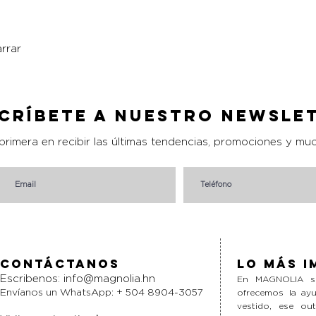
rrar
Vista rápida
críbete a nuestro Newsle
 primera en recibir las últimas tendencias, promociones y mu
Contáctanos
Lo más i
Escribenos:
info@magnolia.hn
En MAGNOLIA si
Envíanos un WhatsApp: + 504 8904-3057
ofrecemos la ayu
vestido, ese ou