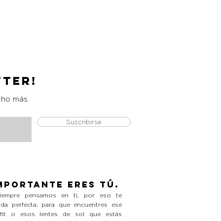
Catrice Magic Shine Eraser
Precio
L 490.00
tter!
cho más.
Suscribirse
mportante eres tú.
empre pensamos en ti, por eso te
da perfecta, para que encuentres ese
tfit o esos lentes de sol que estás