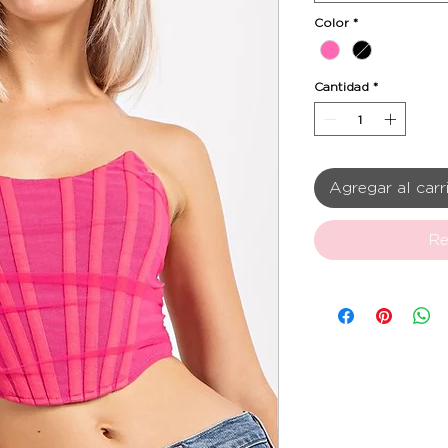
Color
*
Cantidad
*
Agregar al carr
Re