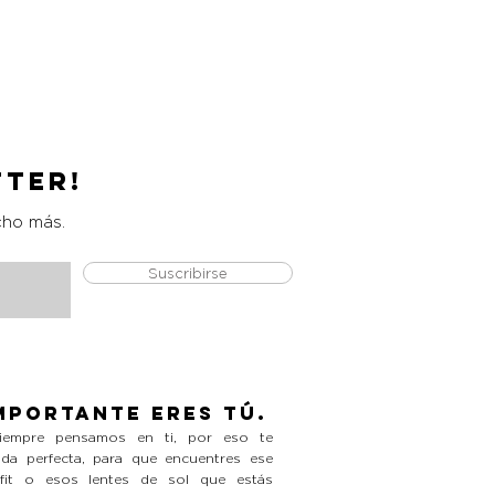
Catrice Magic Shine Eraser
Precio
L 490.00
tter!
cho más.
Suscribirse
mportante eres tú.
empre pensamos en ti, por eso te
da perfecta, para que encuentres ese
tfit o esos lentes de sol que estás