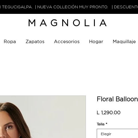
N TEGUCIGALPA. | NUEVA COLLECIÓN MUY PRONTO. | DESCUEN
MAGNOLIA
Ropa
Zapatos
Accesorios
Hogar
Maquillaje
Floral Balloo
Precio
L 1,290.00
Talla
*
Elegir