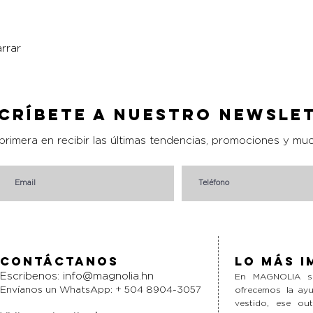
rrar
Vista rápida
críbete a nuestro Newsle
 primera en recibir las últimas tendencias, promociones y mu
Contáctanos
Lo más i
Escribenos:
info@magnolia.hn
En MAGNOLIA si
Envíanos un WhatsApp: + 504 8904-3057
ofrecemos la ayu
vestido, ese ou