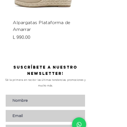
Alpargatas Plataforma de
Catrice Magic Shine E
Amarrar
Gel-To-Powder, Instan
Mattifying Setting Po
Precio
L 990.00
Precio
L 490.00
Suscríbete a nuestro
Newsletter!
Sé la primera en recibir las últimas tendencias, promociones y
mucho más.