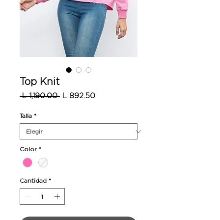
Top Knit
Precio
Precio
 L 1,190.00 
L 892.50
de
oferta
Talla
*
Color
*
Cantidad
*