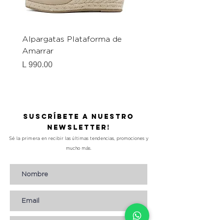
Alpargatas Plataforma de
Catrice Magic Shine E
Amarrar
Gel-To-Powder, Instan
Mattifying Setting Po
Precio
L 990.00
Precio
L 490.00
Suscríbete a nuestro
Newsletter!
Sé la primera en recibir las últimas tendencias, promociones y
mucho más.