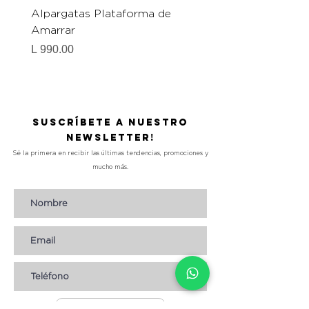
Alpargatas Plataforma de
Catrice Magic Shine E
Amarrar
Gel-To-Powder, Instan
Mattifying Setting Po
Precio
L 990.00
Precio
L 490.00
Suscríbete a nuestro
Newsletter!
Sé la primera en recibir las últimas tendencias, promociones y
mucho más.
Suscribirse