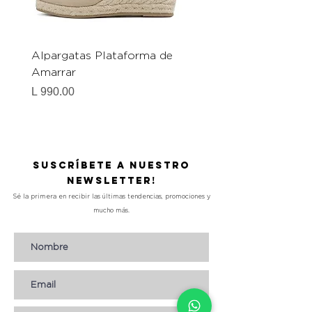
Alpargatas Plataforma de
Catrice Magic Shine E
Amarrar
Gel-To-Powder, Instan
Mattifying Setting Po
Precio
L 990.00
Precio
L 490.00
Suscríbete a nuestro
Newsletter!
Sé la primera en recibir las últimas tendencias, promociones y
mucho más.