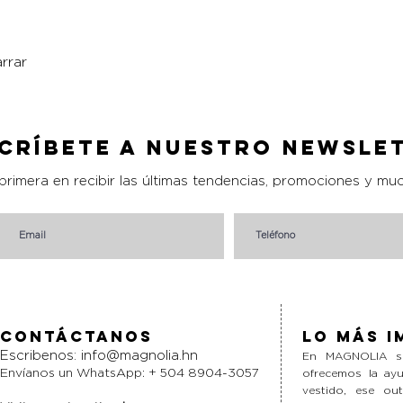
rrar
Vista rápida
críbete a nuestro Newsle
 primera en recibir las últimas tendencias, promociones y mu
Contáctanos
Lo más i
Escribenos:
info@magnolia.hn
En MAGNOLIA si
Envíanos un WhatsApp: + 504 8904-3057
ofrecemos la ayu
vestido, ese ou