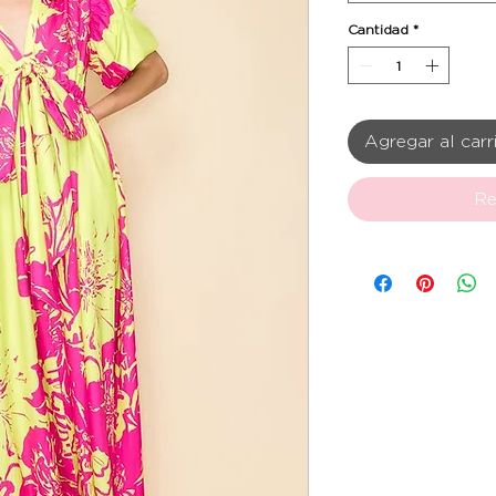
Cantidad
*
Agregar al carr
Re