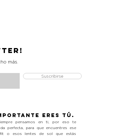
Catrice Magic Shine Eraser
Precio
L 490.00
tter!
cho más.
Suscribirse
mportante eres tú.
empre pensamos en ti, por eso te
da perfecta, para que encuentres ese
tfit o esos lentes de sol que estás