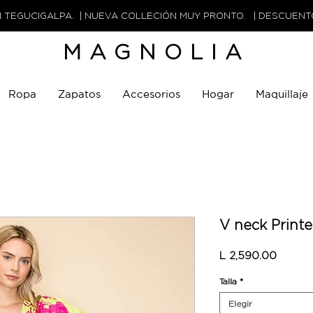
N TEGUCIGALPA. | NUEVA COLLECIÓN MUY PRONTO. | DESCUEN
MAGNOLIA
Ropa
Zapatos
Accesorios
Hogar
Maquillaje
V neck Print
Precio
L 2,590.00
Talla
*
Elegir