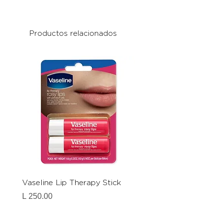
Productos relacionados
Vaseline Lip Therapy Stick
Laneige Lip Sleeping 
Berry
Precio
L 250.00
Precio
L 790.00