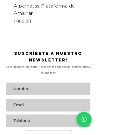
Alpargatas Plataforma de
Catrice Magic Shine E
Amarrar
Gel-To-Powder, Instan
Mattifying Setting Po
Price
L990.00
Price
L490.00
Suscríbete a nuestro
Newsletter!
Sé la primera en recibir las últimas tendencias, promociones y
mucho más.
Suscribirse