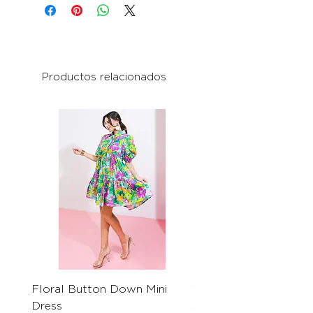
Productos relacionados
Floral Button Down Mini
Women Solid Color C
Dress
Short Sleeve Dress