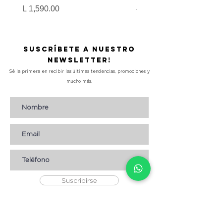
Precio
Precio
Precio de oferta
L 1,590.00
L 990.00
Suscríbete a nuestro
Newsletter!
Sé la primera en recibir las últimas tendencias, promociones y
mucho más.
Suscribirse