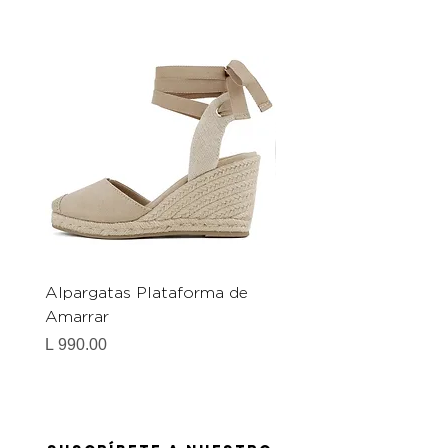
Alpargatas Plataforma de
Catrice Magic Shine E
Amarrar
Gel-To-Powder, Instan
Mattifying Setting Po
Precio
L 990.00
Precio
L 490.00