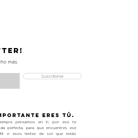
Catrice Magic Shine Eraser
Precio
L 490.00
tter!
cho más.
Suscribirse
mportante eres tú.
empre pensamos en ti, por eso te
da perfecta, para que encuentres ese
tfit o esos lentes de sol que estás