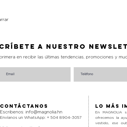
rrar
Vista rápida
críbete a nuestro Newsle
 primera en recibir las últimas tendencias, promociones y mu
Contáctanos
Lo más i
Escribenos:
info@magnolia.hn
En MAGNOLIA si
Envíanos un WhatsApp: + 504 8904-3057
ofrecemos la ayu
vestido, ese ou