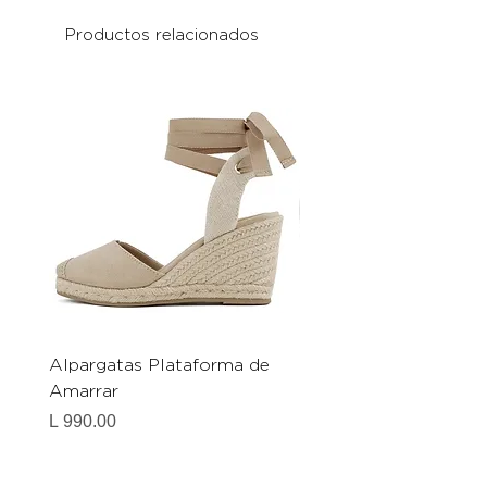
Productos relacionados
Alpargatas Plataforma de
Catrice Magic Shine E
Amarrar
Gel-To-Powder, Instan
Mattifying Setting Po
Precio
L 990.00
Precio
L 490.00