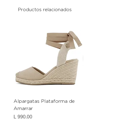
Productos relacionados
Alpargatas Plataforma de
Catrice Magic Shine E
Amarrar
Gel-To-Powder, Instan
Mattifying Setting Po
Precio
L 990.00
Precio
L 490.00