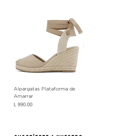
Alpargatas Plataforma de
Catrice Magic Shine E
Amarrar
Gel-To-Powder, Instan
Mattifying Setting Po
Precio
L 990.00
Precio
L 490.00