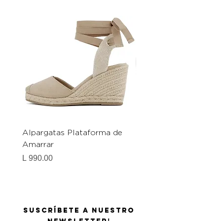
Alpargatas Plataforma de
Catrice Magic Shine E
Amarrar
Gel-To-Powder, Instan
Mattifying Setting Po
Precio
L 990.00
Precio
L 490.00
Suscríbete a nuestro