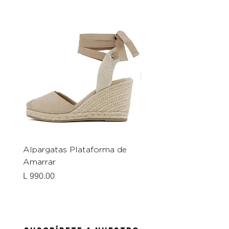
Alpargatas Plataforma de
Catrice Magic Shine E
Amarrar
Gel-To-Powder, Instan
Mattifying Setting Po
Precio
L 990.00
Precio
L 490.00