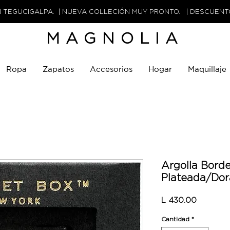
N TEGUCIGALPA. | NUEVA COLLECIÓN MUY PRONTO. | DESCUEN
MAGNOLIA
Ropa
Zapatos
Accesorios
Hogar
Maquillaje
Argolla Bord
Plateada/Do
Precio
L 430.00
Cantidad
*