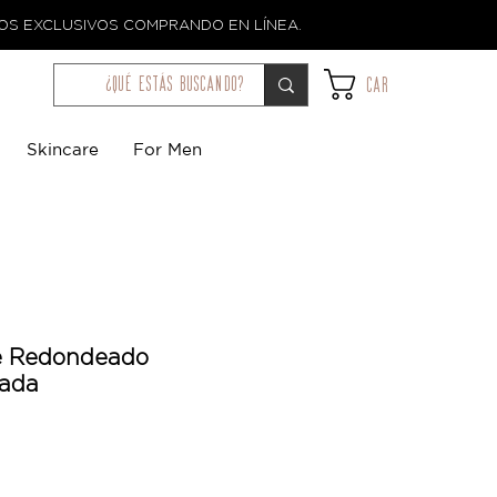
TOS EXCLUSIVOS COMPRANDO EN LÍNEA.
¿qué estás buscando?
Car
Skincare
For Men
e Redondeado
rada