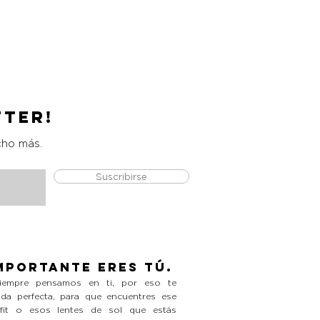
Collar Layla
Precio
L 790.00
tter!
cho más.
Suscribirse
mportante eres tú.
empre pensamos en ti, por eso te
da perfecta, para que encuentres ese
tfit o esos lentes de sol que estás