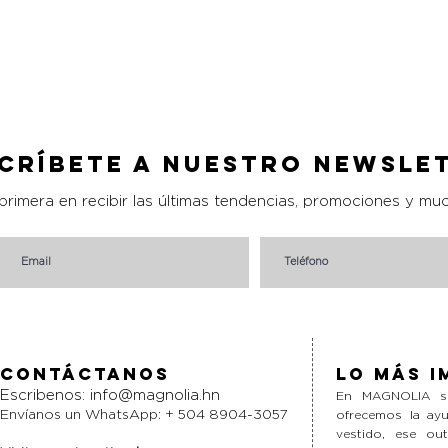
Vista rápida
críbete a nuestro Newsle
 primera en recibir las últimas tendencias, promociones y mu
Contáctanos
Lo más i
Escribenos:
info@magnolia.hn
En MAGNOLIA si
Envíanos un WhatsApp: + 504 8904-3057
ofrecemos la ayu
vestido, ese ou