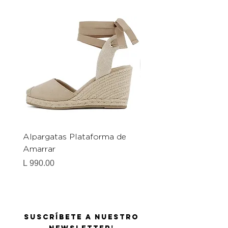
Alpargatas Plataforma de
Catrice Magic Shine E
Amarrar
Gel-To-Powder, Instan
Mattifying Setting Po
Precio
L 990.00
Precio
L 490.00
Suscríbete a nuestro