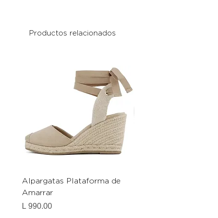
Productos relacionados
Alpargatas Plataforma de
Catrice Magic Shine E
Amarrar
Gel-To-Powder, Instan
Mattifying Setting Po
Precio
L 990.00
Precio
L 490.00