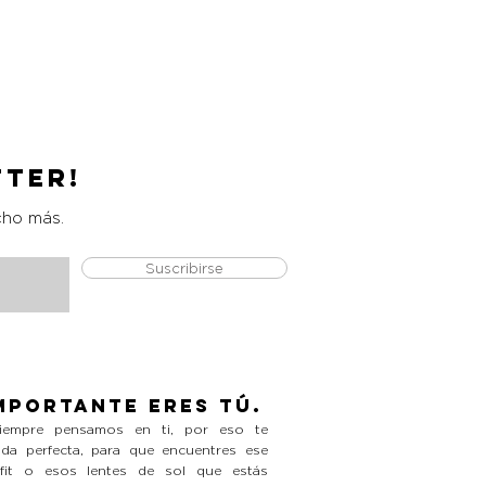
Catrice Magic Shine Eraser
Precio
L 490.00
tter!
cho más.
Suscribirse
mportante eres tú.
empre pensamos en ti, por eso te
da perfecta, para que encuentres ese
tfit o esos lentes de sol que estás