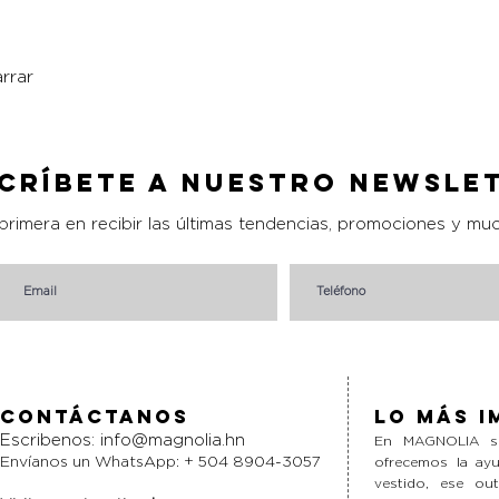
rrar
Vista rápida
críbete a nuestro Newsle
 primera en recibir las últimas tendencias, promociones y mu
Contáctanos
Lo más i
Escribenos:
info@magnolia.hn
En MAGNOLIA si
Envíanos un WhatsApp: + 504 8904-3057
ofrecemos la ayu
vestido, ese ou