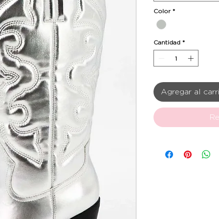
Color
*
Cantidad
*
Agregar al carr
Re