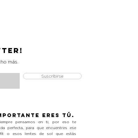
Catrice Magic Shine Eraser
Precio
L 490.00
tter!
cho más.
Suscribirse
mportante eres tú.
empre pensamos en ti, por eso te
da perfecta, para que encuentres ese
tfit o esos lentes de sol que estás