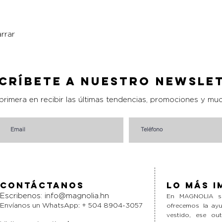
rrar
Vista rápida
críbete a nuestro Newsle
 primera en recibir las últimas tendencias, promociones y mu
Contáctanos
Lo más i
Escribenos:
info@magnolia.hn
En MAGNOLIA si
Envíanos un WhatsApp: + 504 8904-3057
ofrecemos la ayu
vestido, ese ou