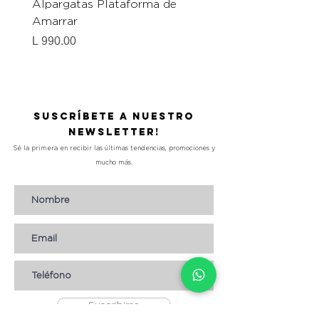
Alpargatas Plataforma de
Catrice Magic Shine E
Amarrar
Gel-To-Powder, Instan
Mattifying Setting Po
Precio
L 990.00
Precio
L 490.00
Suscríbete a nuestro
Newsletter!
Sé la primera en recibir las últimas tendencias, promociones y
mucho más.
Suscribirse