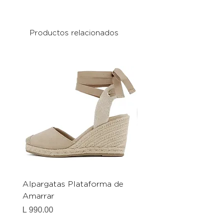
Productos relacionados
Alpargatas Plataforma de
Catrice Magic Shine E
Amarrar
Gel-To-Powder, Instan
Mattifying Setting Po
Precio
L 990.00
Precio
L 490.00