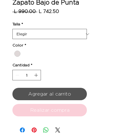
Zapato Bajo de Punta
Precio
Precio
 L 990.00 
L 742.50
de
oferta
Talla
*
Color
*
Cantidad
*
Agregar al carrito
Realizar compra