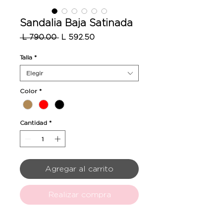
Sandalia Baja Satinada
Precio
Precio
 L 790.00 
L 592.50
de
oferta
Talla
*
Elegir
Color
*
Cantidad
*
Agregar al carrito
Realizar compra