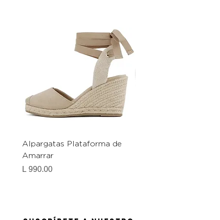
Alpargatas Plataforma de
Catrice Magic Shine E
Amarrar
Gel-To-Powder, Instan
Mattifying Setting Po
Precio
L 990.00
Precio
L 490.00