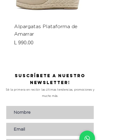
Alpargatas Plataforma de
Catrice Magic Shine E
Amarrar
Gel-To-Powder, Instan
Mattifying Setting Po
Precio
L 990.00
Precio
L 490.00
Suscríbete a nuestro
Newsletter!
Sé la primera en recibir las últimas tendencias, promociones y
mucho más.