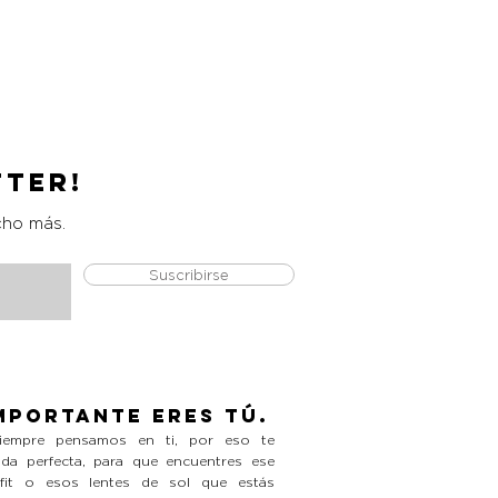
Catrice Magic Shine Eraser
Precio
L 490.00
tter!
cho más.
Suscribirse
mportante eres tú.
empre pensamos en ti, por eso te
da perfecta, para que encuentres ese
tfit o esos lentes de sol que estás