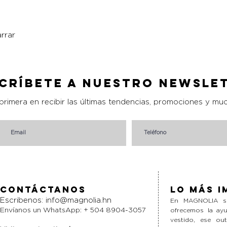
rrar
Vista rápida
críbete a nuestro Newsle
 primera en recibir las últimas tendencias, promociones y mu
Contáctanos
Lo más i
Escribenos:
info@magnolia.hn
En MAGNOLIA si
Envíanos un WhatsApp: + 504 8904-3057
ofrecemos la ayu
vestido, ese ou