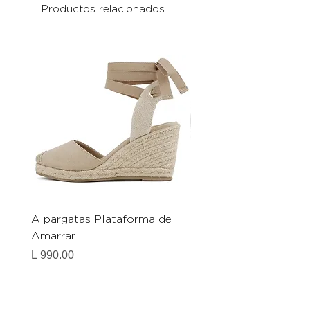
Productos relacionados
Alpargatas Plataforma de
Catrice Magic Shine E
Amarrar
Gel-To-Powder, Instan
Mattifying Setting Po
Precio
L 990.00
Precio
L 490.00