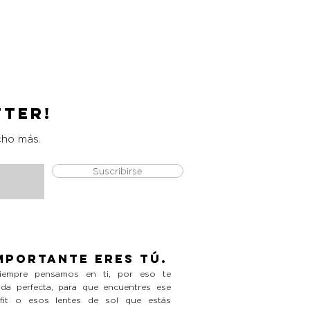
Catrice Magic Shine Eraser
Precio
L 490.00
tter!
cho más.
Suscribirse
mportante eres tú.
empre pensamos en ti, por eso te
da perfecta, para que encuentres ese
tfit o esos lentes de sol que estás