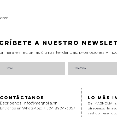
rrar
Vista rápida
críbete a nuestro Newsle
 primera en recibir las últimas tendencias, promociones y mu
Contáctanos
Lo más i
Escribenos:
info@magnolia.hn
En MAGNOLIA si
Envíanos un WhatsApp: + 504 8904-3057
ofrecemos la ayu
vestido, ese ou