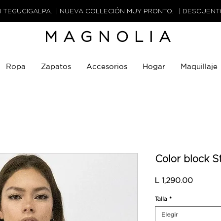
N TEGUCIGALPA. | NUEVA COLLECIÓN MUY PRONTO. | DESCUEN
MAGNOLIA
Ropa
Zapatos
Accesorios
Hogar
Maquillaje
Color block S
Precio
L 1,290.00
Talla
*
Elegir