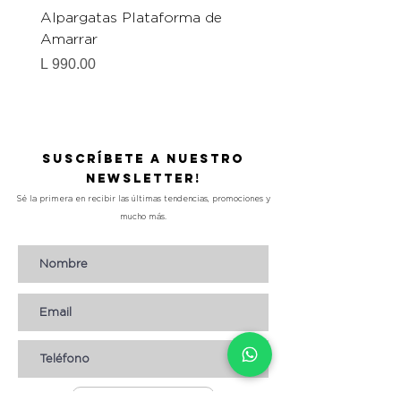
Alpargatas Plataforma de
Catrice Magic Shine E
Amarrar
Gel-To-Powder, Instan
Mattifying Setting Po
Precio
L 990.00
Precio
L 490.00
Suscríbete a nuestro
Newsletter!
Sé la primera en recibir las últimas tendencias, promociones y
mucho más.
Suscribirse