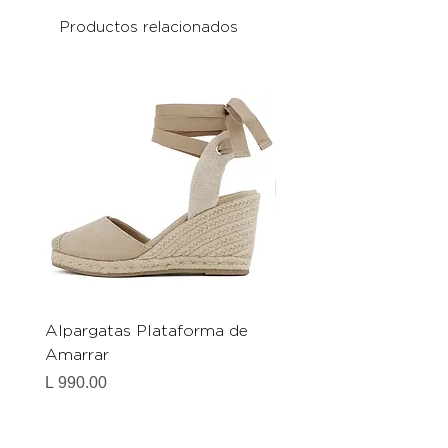
Productos relacionados
Alpargatas Plataforma de
Catrice Magic Shine E
Amarrar
Gel-To-Powder, Instan
Mattifying Setting Po
Precio
L 990.00
Precio
L 490.00