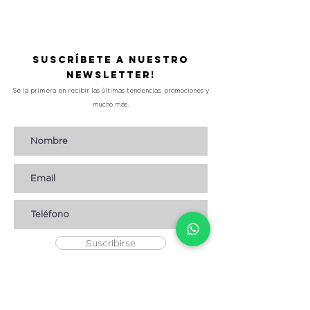
Precio
L 490.00
Suscríbete a nuestro
Newsletter!
Sé la primera en recibir las últimas tendencias, promociones y
mucho más.
Suscribirse