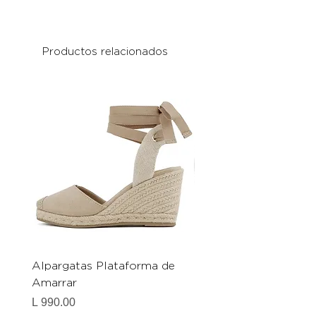
Productos relacionados
Alpargatas Plataforma de
Catrice Magic Shine E
Amarrar
Gel-To-Powder, Instan
Mattifying Setting Po
Precio
L 990.00