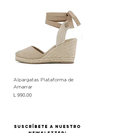
Alpargatas Plataforma de
Catrice Magic Shine E
Amarrar
Gel-To-Powder, Instan
Mattifying Setting Po
Precio
L 990.00
Precio
L 490.00
Suscríbete a nuestro