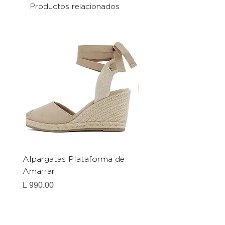
Productos relacionados
Alpargatas Plataforma de
Catrice Magic Shine E
Amarrar
Gel-To-Powder, Instan
Mattifying Setting Po
Precio
L 990.00
Precio
L 490.00