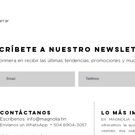
rrar
Vista rápida
críbete a nuestro Newsle
 primera en recibir las últimas tendencias, promociones y mu
Contáctanos
Lo más i
Escribenos:
info@magnolia.hn
En MAGNOLIA si
Envíanos un WhatsApp: + 504 8904-3057
ofrecemos la ayu
vestido, ese ou