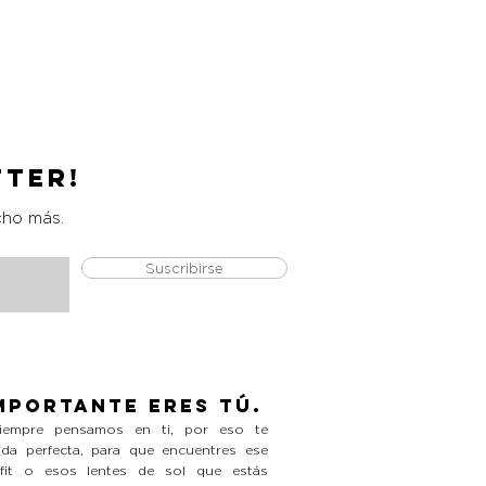
Catrice Magic Shine Eraser
Precio
L 490.00
tter!
cho más.
Suscribirse
mportante eres tú.
empre pensamos en ti, por eso te
da perfecta, para que encuentres ese
tfit o esos lentes de sol que estás