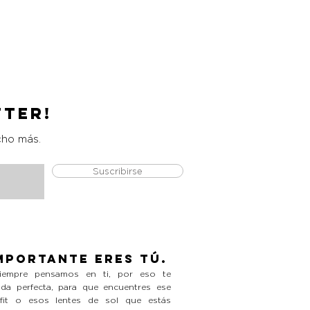
Catrice Magic Shine Eraser
Precio
L 490.00
tter!
cho más.
Suscribirse
mportante eres tú.
empre pensamos en ti, por eso te
da perfecta, para que encuentres ese
tfit o esos lentes de sol que estás