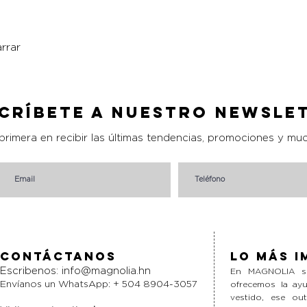
rrar
Vista rápida
críbete a nuestro Newsle
 primera en recibir las últimas tendencias, promociones y mu
Contáctanos
Lo más i
Escribenos:
info@magnolia.hn
En MAGNOLIA si
Envíanos un WhatsApp: + 504 8904-3057
ofrecemos la ayu
vestido, ese ou