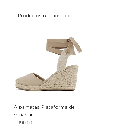
Productos relacionados
Alpargatas Plataforma de
Catrice Magic Shine E
Amarrar
Gel-To-Powder, Instan
Mattifying Setting Po
Precio
L 990.00
Precio
L 490.00