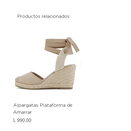
Productos relacionados
Alpargatas Plataforma de
Catrice Magic Shine E
Amarrar
Gel-To-Powder, Instan
Mattifying Setting Po
Precio
L 990.00
Precio
L 490.00