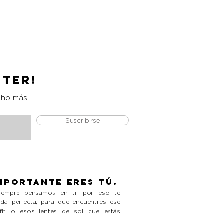
Catrice Magic Shine Eraser
Precio
L 490.00
tter!
cho más.
Suscribirse
mportante eres tú.
empre pensamos en ti, por eso te
da perfecta, para que encuentres ese
tfit o esos lentes de sol que estás