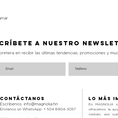
rrar
Vista rápida
críbete a nuestro Newsle
 primera en recibir las últimas tendencias, promociones y mu
Contáctanos
Lo más i
Escribenos:
info@magnolia.hn
En MAGNOLIA si
Envíanos un WhatsApp: + 504 8904-3057
ofrecemos la ayu
vestido, ese ou