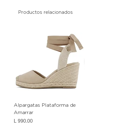
Productos relacionados
Alpargatas Plataforma de
Catrice Magic Shine E
Amarrar
Gel-To-Powder, Instan
Mattifying Setting Po
Precio
L 990.00
Precio
L 490.00