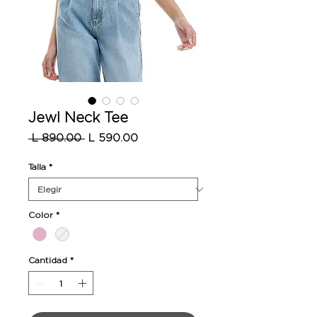
Jewl Neck Tee
Precio
Precio
 L 890.00 
L 590.00
de
oferta
Talla
*
Color
*
Cantidad
*