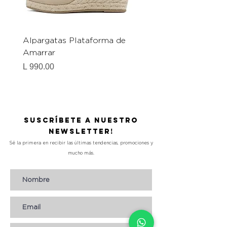
Alpargatas Plataforma de
Catrice Magic Shine E
Amarrar
Gel-To-Powder, Instan
Mattifying Setting Po
Precio
L 990.00
Precio
L 490.00
Suscríbete a nuestro
Newsletter!
Sé la primera en recibir las últimas tendencias, promociones y
mucho más.