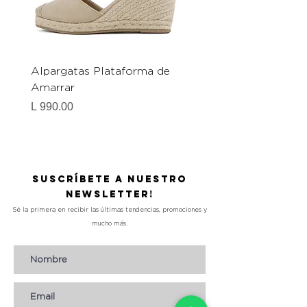
Alpargatas Plataforma de
Catrice Magic Shine E
Amarrar
Gel-To-Powder, Instan
Mattifying Setting Po
Precio
L 990.00
Precio
L 490.00
Suscríbete a nuestro
Newsletter!
Sé la primera en recibir las últimas tendencias, promociones y
mucho más.