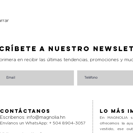
rrar
Vista rápida
críbete a nuestro Newsle
 primera en recibir las últimas tendencias, promociones y mu
Contáctanos
Lo más i
Escribenos:
info@magnolia.hn
En MAGNOLIA si
Envíanos un WhatsApp: + 504 8904-3057
ofrecemos la ayu
vestido, ese ou