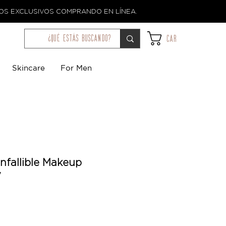
TOS EXCLUSIVOS COMPRANDO EN LÍNEA.
¿qué estás buscando?
Car
Skincare
For Men
Infallible Makeup
y