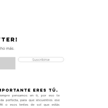
Catrice Magic Shine Eraser
Precio
L 490.00
tter!
cho más.
Suscribirse
mportante eres tú.
empre pensamos en ti, por eso te
da perfecta, para que encuentres ese
tfit o esos lentes de sol que estás