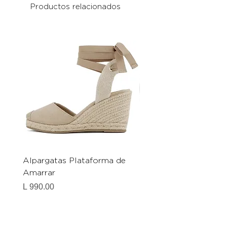
Productos relacionados
Alpargatas Plataforma de
Catrice Magic Shine E
Amarrar
Gel-To-Powder, Instan
Mattifying Setting Po
Precio
L 990.00
Precio
L 490.00