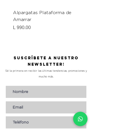
Alpargatas Plataforma de
Catrice Magic Shine E
Amarrar
Gel-To-Powder, Instan
Mattifying Setting Po
Precio
L 990.00
Precio
L 490.00
Suscríbete a nuestro
Newsletter!
Sé la primera en recibir las últimas tendencias, promociones y
mucho más.