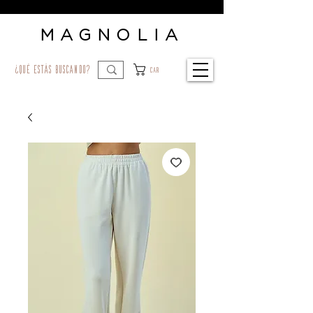
MAGNOLIA
¿qué estás buscando?
Car