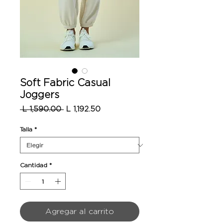
Soft Fabric Casual
Joggers
Precio
Precio
 L 1,590.00 
L 1,192.50
de
oferta
Talla
*
Cantidad
*
Agregar al carrito