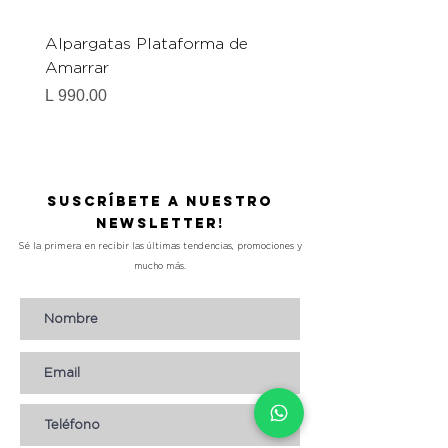
Alpargatas Plataforma de
Catrice Magic Shine E
Amarrar
Gel-To-Powder, Instan
Mattifying Setting Po
Precio
L 990.00
Precio
L 490.00
Suscríbete a nuestro
Newsletter!
Sé la primera en recibir las últimas tendencias, promociones y
mucho más.