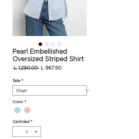
Pearl Embellished
Oversized Striped Shirt
Precio
Precio
 L 1,290.00 
L 967.50
de
oferta
Talla
*
Color
*
Cantidad
*