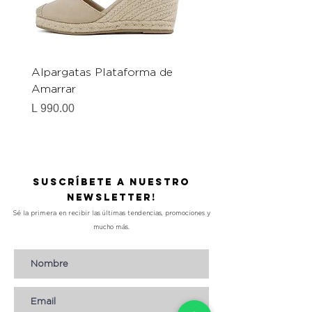
Alpargatas Plataforma de
Catrice Magic Shine E
Amarrar
Gel-To-Powder, Instan
Mattifying Setting Po
Precio
L 990.00
Precio
L 490.00
Suscríbete a nuestro
Newsletter!
Sé la primera en recibir las últimas tendencias, promociones y
mucho más.