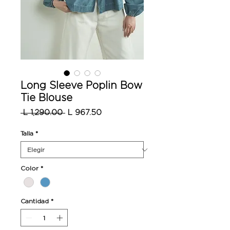
Long Sleeve Poplin Bow
Tie Blouse
Precio
Precio
 L 1,290.00 
L 967.50
de
oferta
Talla
*
Color
*
Cantidad
*