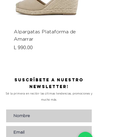
Alpargatas Plataforma de
Catrice Magic Shine E
Amarrar
Gel-To-Powder, Instan
Mattifying Setting Po
Precio
L 990.00
Precio
L 490.00
Suscríbete a nuestro
Newsletter!
Sé la primera en recibir las últimas tendencias, promociones y
mucho más.