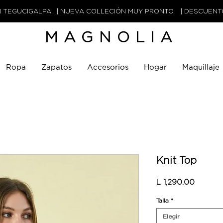
N TEGUCIGALPA. | NUEVA COLLECIÓN MUY PRONTO. | DESCUEN
MAGNOLIA
Ropa
Zapatos
Accesorios
Hogar
Maquillaje
Knit Top
Precio
L 1,290.00
Talla
*
Elegir