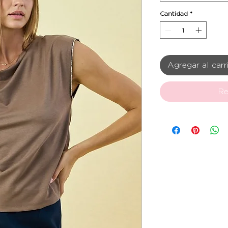
Cantidad
*
Agregar al carr
Re