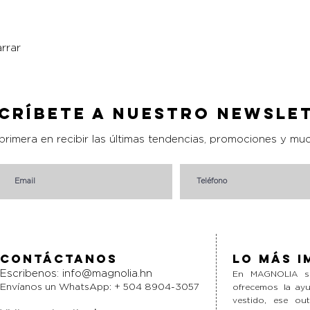
rrar
Vista rápida
críbete a nuestro Newsle
 primera en recibir las últimas tendencias, promociones y mu
Contáctanos
Lo más i
Escribenos:
info@magnolia.hn
En MAGNOLIA si
Envíanos un WhatsApp: + 504 8904-3057
ofrecemos la ayu
vestido, ese ou