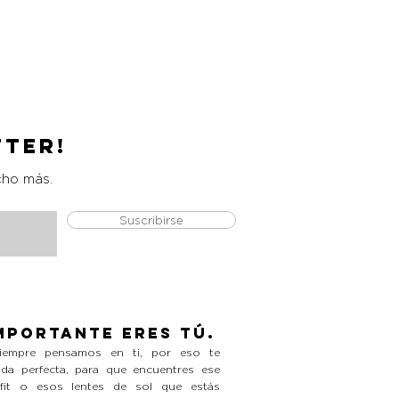
Catrice Magic Shine Eraser
Precio
L 490.00
tter!
cho más.
Suscribirse
mportante eres tú.
empre pensamos en ti, por eso te
da perfecta, para que encuentres ese
tfit o esos lentes de sol que estás